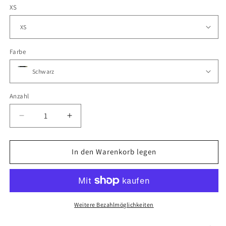
XS
Farbe
Anzahl
Verringere
Erhöhe
die
die
Menge
Menge
für
für
In den Warenkorb legen
Hoodie
Hoodie
Herren
Herren
LA1970
LA1970
–
–
Kapuzenpullover
Kapuzenpullover
Weitere Bezahlmöglichkeiten
Bio
Bio
-
-