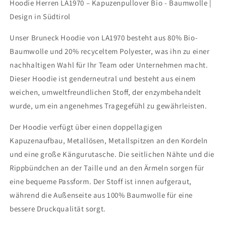
Hoodie Herren LA1970 – Kapuzenpullover Bio - Baumwolle |
Baumwolle
Baumwolle
Design in Südtirol
|Design
|Design
in
in
Unser Bruneck Hoodie von LA1970 besteht aus 80% Bio-
Südtirol
Südtirol
Baumwolle und 20% recyceltem Polyester, was ihn zu einer
nachhaltigen Wahl für Ihr Team oder Unternehmen macht.
Dieser Hoodie ist genderneutral und besteht aus einem
weichen, umweltfreundlichen Stoff, der enzymbehandelt
wurde, um ein angenehmes Tragegefühl zu gewährleisten.
Der Hoodie verfügt über einen doppellagigen
Kapuzenaufbau, Metallösen, Metallspitzen an den Kordeln
und eine große Kängurutasche. Die seitlichen Nähte und die
Rippbündchen an der Taille und an den Ärmeln sorgen für
eine bequeme Passform. Der Stoff ist innen aufgeraut,
während die Außenseite aus 100% Baumwolle für eine
bessere Druckqualität sorgt.