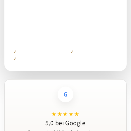
erhalten
Laden Sie Ihr Logo hoch oder beschreiben Sie Ihre
Idee. Wir erstellen einen ersten realistischen
Designvorschlag für dieses Produkt und stimmen ihn
anschließend persönlich mit Ihnen ab.
Kostenlos und unverbindlich
Persönlich geprüft
Antwort in der Regel innerhalb von 24 Stunden
G
★★★★★
5,0 bei Google