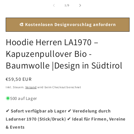
1
2
in
in
von
1
/
9
Modal
M
öffnen
ö
🎨 Kostenlosen Designvorschlag anfordern
Hoodie Herren LA1970 –
Kapuzenpullover Bio -
Baumwolle |Design in Südtirol
Normaler
€59,50 EUR
Preis
Inkl. Steuern.
Versand
wird beim Checkout berechnet
500 auf Lager
✔ Sofort verfügbar ab Lager ✔ Veredelung durch
Ladurner 1970 (Stick/Druck) ✔ Ideal für Firmen, Vereine
& Events