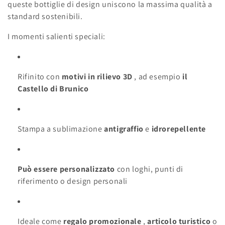
e
queste bottiglie di design uniscono la massima qualità a
standard sostenibili.
z
I momenti salienti speciali:
i
o
Rifinito con
motivi in ​​rilievo 3D
, ad esempio
il
n
Castello di Brunico
e
:
Stampa a sublimazione
antigraffio
e
idrorepellente
Può essere personalizzato
con loghi, punti di
riferimento o design personali
Ideale come
regalo promozionale
,
articolo turistico
o